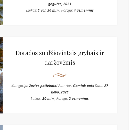
gegužės, 2021
Laikas:
1 val. 30 min.
, Porcija:
4 asmenims
Dorados su džiovintais grybais ir
daržovėmis
Kategorija:
Žuvies patiekalai
Autorius:
Gamink pats
Data:
27
kovo, 2021
Laikas:
30 min.
, Porcija:
2 asmenims