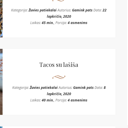
Kategorija:
Žuvies patiekalai
Autorius:
Gamink pats
Data:
22
lapkričio, 2020
Laikas:
45 min.
, Porcija:
4 asmenims
Tacos su lašiša
Kategorija:
Žuvies patiekalai
Autorius:
Gamink pats
Data:
8
lapkričio, 2020
Laikas:
40 min.
, Porcija:
4 asmenims