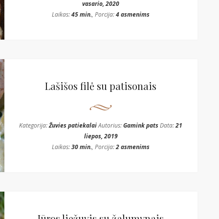
vasario, 2020
Laikas:
45 min.
, Porcija:
4 asmenims
Lašišos filė su patisonais
Kategorija:
Žuvies patiekalai
Autorius:
Gamink pats
Data:
21
liepos, 2019
Laikas:
30 min.
, Porcija:
2 asmenims
Jūros liežuvis su žalumynais