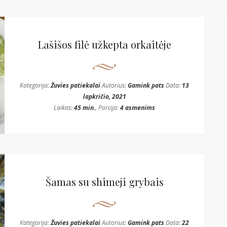
Lašišos filė užkepta orkaitėje
Kategorija:
Žuvies patiekalai
Autorius:
Gamink pats
Data:
13
lapkričio, 2021
Laikas:
45 min.
, Porcija:
4 asmenims
Šamas su shimeji grybais
Kategorija:
Žuvies patiekalai
Autorius:
Gamink pats
Data:
22