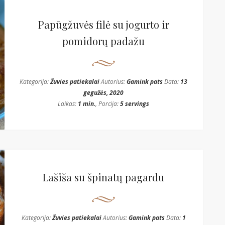
Papūgžuvės filė su jogurto ir
pomidorų padažu
Kategorija:
Žuvies patiekalai
Autorius:
Gamink pats
Data:
13
gegužės, 2020
Laikas:
1 min.
, Porcija:
5 servings
Lašiša su špinatų pagardu
Kategorija:
Žuvies patiekalai
Autorius:
Gamink pats
Data:
1