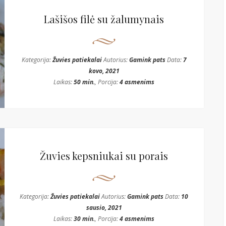
Lašišos filė su žalumynais
Kategorija:
Žuvies patiekalai
Autorius:
Gamink pats
Data:
7
kovo, 2021
Laikas:
50 min.
, Porcija:
4 asmenims
Žuvies kepsniukai su porais
Kategorija:
Žuvies patiekalai
Autorius:
Gamink pats
Data:
10
sausio, 2021
Laikas:
30 min.
, Porcija:
4 asmenims