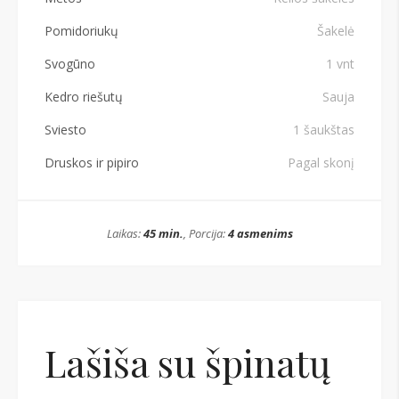
Pomidoriukų
Šakelė
Svogūno
1 vnt
Kedro riešutų
Sauja
Sviesto
1 šaukštas
Druskos ir pipiro
Pagal skonį
Laikas:
45 min.
, Porcija:
4 asmenims
Lašiša su špinatų