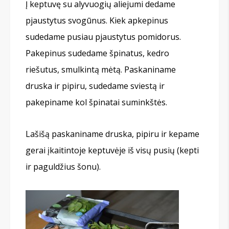
Į keptuvę su alyvuogių aliejumi dedame
pjaustytus svogūnus. Kiek apkepinus
sudedame pusiau pjaustytus pomidorus.
Pakepinus sudedame špinatus, kedro
riešutus, smulkintą mėtą. Paskaniname
druska ir pipiru, sudedame sviestą ir
pakepiname kol špinatai suminkštės.
Lašišą paskaniname druska, pipiru ir kepame
gerai įkaitintoje keptuvėje iš visų pusių (kepti
ir paguldžius šonu).