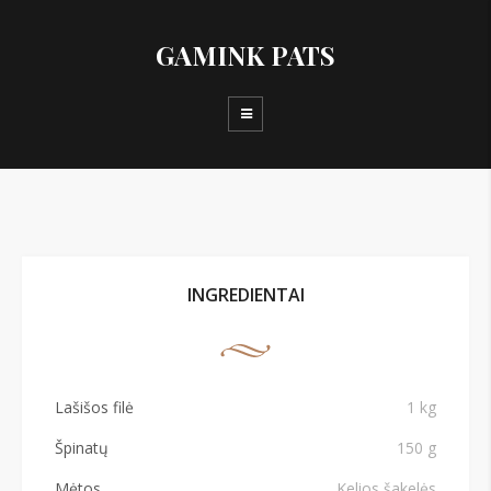
GAMINK PATS
INGREDIENTAI
Lašišos filė
1 kg
Špinatų
150 g
Mėtos
Kelios šakelės