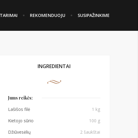
TARIMAI
REKOMENDUOJU
SUSIPAŽINKIME
INGREDIENTAI
Jums reikės:
Lašišos filė
1 kg
Kietojo sūrio
100 g
Džiūvesėlių
2 šaukštai