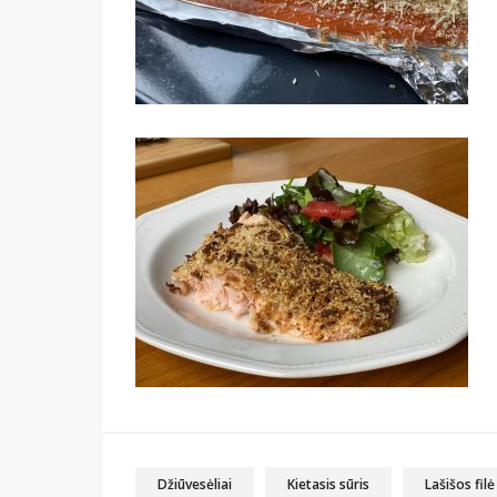
Džiūvesėliai
Kietasis sūris
Lašišos filė