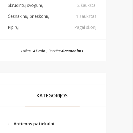
Skrudintų svogūnų
2 šaukštai
Česnakinių prieskonių
1 šaukštas
Pipirų
Pagal skonį
Laikas:
45 min.
, Porcija:
4 asmenims
KATEGORIJOS
Antienos patiekalai