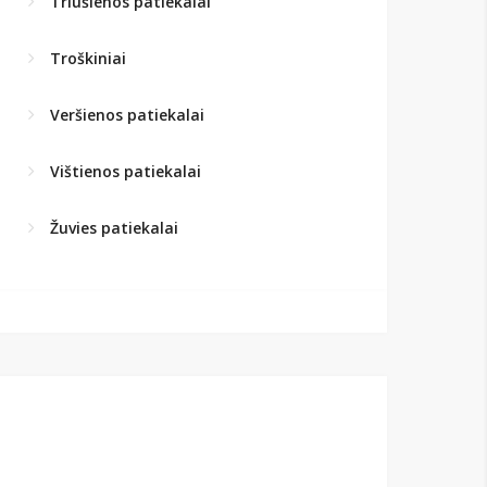
Triušienos patiekalai
Troškiniai
Veršienos patiekalai
Vištienos patiekalai
Žuvies patiekalai