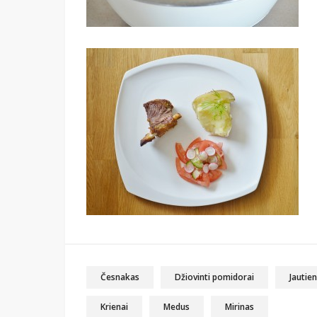
Česnakas
Džiovinti pomidorai
Jautie
Krienai
Medus
Mirinas