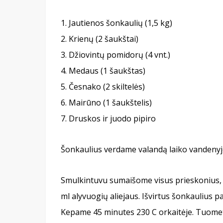
Jautienos šonkaulių (1,5 kg)
Krienų (2 šaukštai)
Džiovintų pomidorų (4 vnt.)
Medaus (1 šaukštas)
Česnako (2 skiltelės)
Mairūno (1 šaukštelis)
Druskos ir juodo pipiro
Šonkaulius verdame valandą laiko vandenyj
Smulkintuvu sumaišome visus prieskonius, į
ml alyvuogių aliejaus. Išvirtus šonkaulius pa
Kepame 45 minutes 230 C orkaitėje. Tuomet 