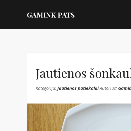
GAMINK PATS
Jautienos šonkaul
Kategorija:
Jautienos patiekalai
Autorius:
Gamin