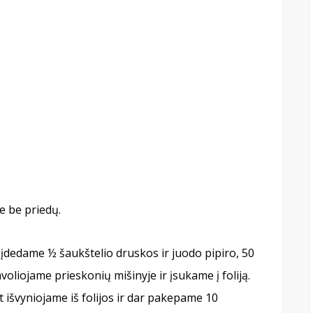
e be priedų.
dedame ½ šaukštelio druskos ir juodo pipiro, 50
voliojame prieskonių mišinyje ir įsukame į foliją.
išvyniojame iš folijos ir dar pakepame 10