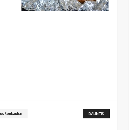
nos šonkauliai
DALINTIS