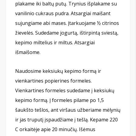
plakame iki baltų putų. Trynius išplakame su
vanilinio cukraus pudra. Atsargiai maišant
sujungiame abi mases. Įtarkuojame ½ citrinos
žievelės. Sudedame jogurtą, ištirpintą sviestą,
kepimo miltelius ir miltus. Atsargiai
išmaišome.
Naudosime keksiukų kepimo formą ir
vienkartines popierines formeles.
Vienkartines formeles sudedame į keksiukų
kepimo formą. Į formeles pilame po 1,5
šaukšto tešlos, ant viršaus užberiame mėlynių
ir jas truputį įspaudžiame į tešlą. Kepame 220
C orkaitėje apie 20 minučių. Išėmus