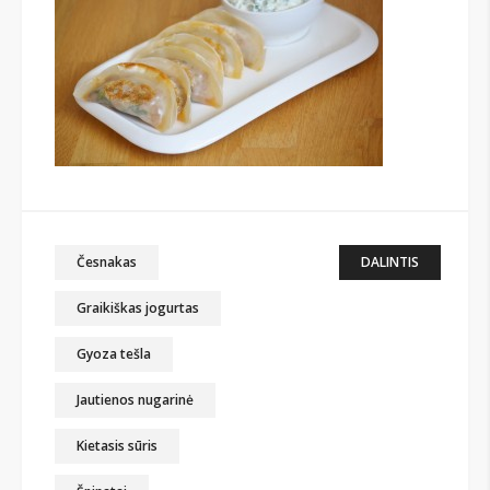
Česnakas
DALINTIS
Graikiškas jogurtas
Gyoza tešla
Jautienos nugarinė
Kietasis sūris