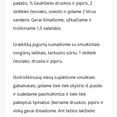
padažo, ½ šaukštelio druskos ir pipiro, 2
skilteles česnako, sviesto ir įpilame 2 litrus
vandens. Gerai išmaišome, užkaičiame ir
troškiname 1,5 valandos.
Graikišką jogurtą sumaišome su smulkintais
svogūnų laiškais, tarkuotu sūriu, 1 skiltele
česnako, druska ir pipiru.
Išsitroškinusią mėsą suplėšome smulkiais
gabaliukais, įpilame šiek tiek skysčio iš puodo
ir sudedame pasmulkintus ir šiek tiek
pakeptus špinatus. Įberiame druskos, pipiro ir
viską gerai išmaišome. Ant tešlos lakštelio