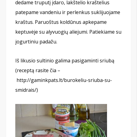
dedame truputį įdaro, lakštelio kraštelius
patepame vandeniu ir perlenkus suklijuojame
kraštus. Paruoštus koldūnus apkepame
keptuvėje su alyvuogių aliejumi. Patiekiame su
jogurtiniu padažu.
Iš likusio sultinio galima pasigaminti sriubą
(receptą rasite čia –
http://gaminkpats.lt/burokeliu-sriuba-su-
smidrais/)