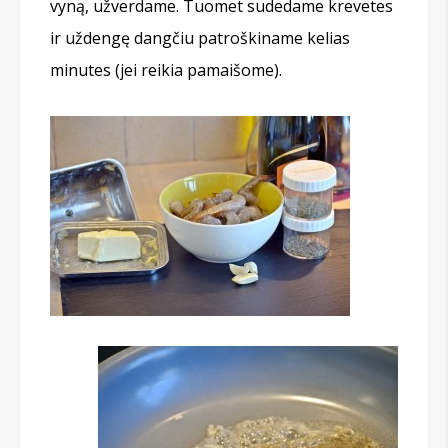
vyną, užverdame. Tuomet sudedame krevetes
ir uždengę dangčiu patroškiname kelias
minutes (jei reikia pamaišome).