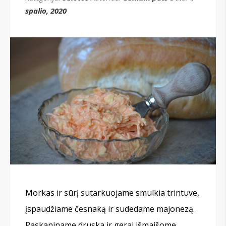
spalio, 2020
Morkas ir sūrį sutarkuojame smulkia trintuve,
įspaudžiame česnaką ir sudedame majonezą.
Paskaniname druska ir gerai išmaišome.