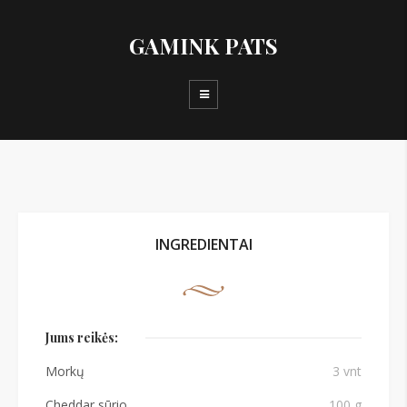
GAMINK PATS
INGREDIENTAI
Jums reikės:
Morkų
3 vnt
Cheddar sūrio
100 g