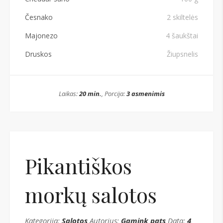
Česnako
2 skiltelės
Majonezo
4 šaukštai
Druskos
Žiupsnelis
Laikas:
20 min.
, Porcija:
3 asmenimis
Pikantiškos
morkų salotos
Kategorija:
Salotos
Autorius:
Gamink pats
Data:
4