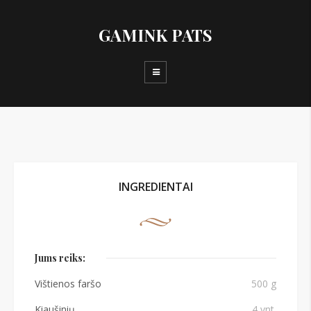
GAMINK PATS
INGREDIENTAI
Jums reiks:
Vištienos faršo
500 g
Kiaušinių
4 vnt.