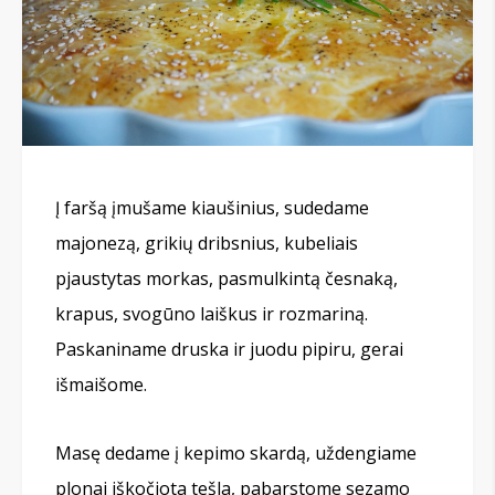
Į faršą įmušame kiaušinius, sudedame
majonezą, grikių dribsnius, kubeliais
pjaustytas morkas, pasmulkintą česnaką,
krapus, svogūno laiškus ir rozmariną.
Paskaniname druska ir juodu pipiru, gerai
išmaišome.
Masę dedame į kepimo skardą, uždengiame
plonai iškočiota tešla, pabarstome sezamo