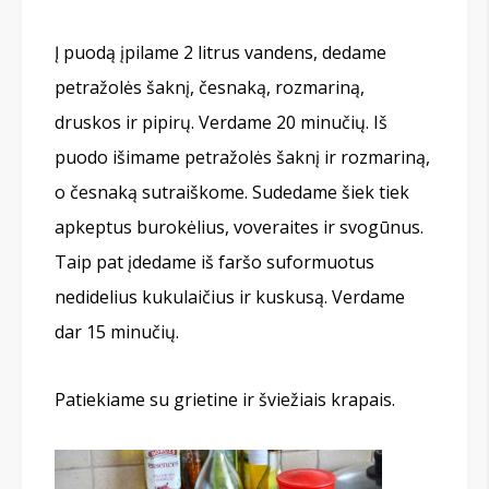
Į puodą įpilame 2 litrus vandens, dedame
petražolės šaknį, česnaką, rozmariną,
druskos ir pipirų. Verdame 20 minučių. Iš
puodo išimame petražolės šaknį ir rozmariną,
o česnaką sutraiškome. Sudedame šiek tiek
apkeptus burokėlius, voveraites ir svogūnus.
Taip pat įdedame iš faršo suformuotus
nedidelius kukulaičius ir kuskusą. Verdame
dar 15 minučių.
Patiekiame su grietine ir šviežiais krapais.