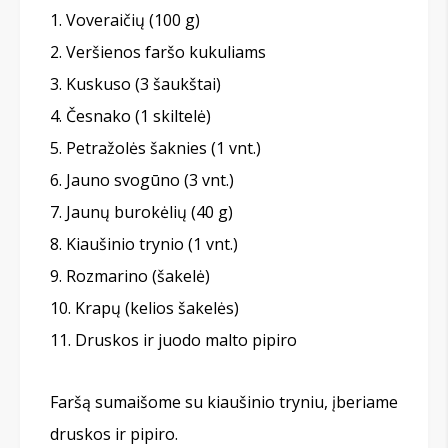
Voveraičių (100 g)
Veršienos faršo kukuliams
Kuskuso (3 šaukštai)
Česnako (1 skiltelė)
Petražolės šaknies (1 vnt.)
Jauno svogūno (3 vnt.)
Jaunų burokėlių (40 g)
Kiaušinio trynio (1 vnt.)
Rozmarino (šakelė)
Krapų (kelios šakelės)
Druskos ir juodo malto pipiro
Faršą sumaišome su kiaušinio tryniu, įberiame
druskos ir pipiro.