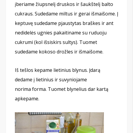
įberiame žiupsnelį druskos ir šaukštelį balto
cukraus. Sudedame miltus ir gerai išmaišome. Į
keptuvę sudedame pjaustytas braškes ir ant
nedidelės ugnies pakaitiname su ruduoju
cukrumi (kol išsiskirs sultys). Tuomet
sudedame kokoso drožles ir išmaišome.
Iš tešlos kepame lietinius blynus. Įdarą
dedame į lietinius ir suvyniojame
norima forma. Tuomet blynelius dar kartą
apkepame.