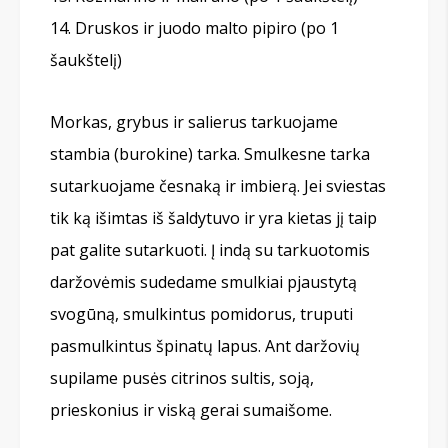
Druskos ir juodo malto pipiro (po 1
šaukštelį)
Morkas, grybus ir salierus tarkuojame
stambia (burokine) tarka. Smulkesne tarka
sutarkuojame česnaką ir imbierą. Jei sviestas
tik ką išimtas iš šaldytuvo ir yra kietas jį taip
pat galite sutarkuoti. Į indą su tarkuotomis
daržovėmis sudedame smulkiai pjaustytą
svogūną, smulkintus pomidorus, truputi
pasmulkintus špinatų lapus. Ant daržovių
supilame pusės citrinos sultis, soją,
prieskonius ir viską gerai sumaišome.