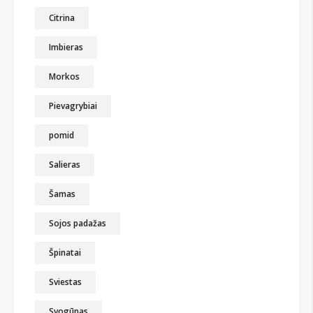
Citrina
Imbieras
Morkos
Pievagrybiai
pomid
Salieras
Šamas
Sojos padažas
Špinatai
Sviestas
Svogūnas