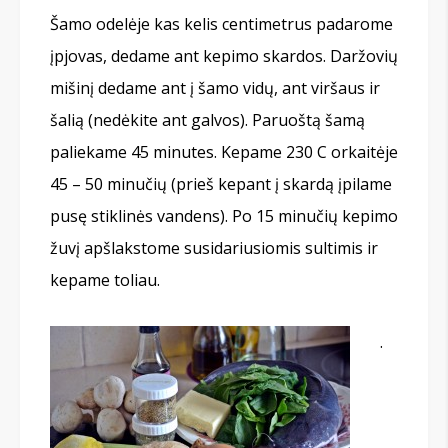
Šamo odelėje kas kelis centimetrus padarome
įpjovas, dedame ant kepimo skardos. Daržovių
mišinį dedame ant į šamo vidų, ant viršaus ir
šalią (nedėkite ant galvos). Paruoštą šamą
paliekame 45 minutes. Kepame 230 C orkaitėje
45 – 50 minučių (prieš kepant į skardą įpilame
pusę stiklinės vandens). Po 15 minučių kepimo
žuvį apšlakstome susidariusiomis sultimis ir
kepame toliau.
.