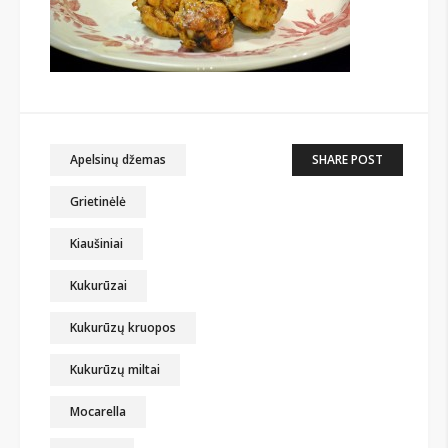
Apelsinų džemas
SHARE POST
Grietinėlė
Kiaušiniai
Kukurūzai
Kukurūzų kruopos
Kukurūzų miltai
Mocarella