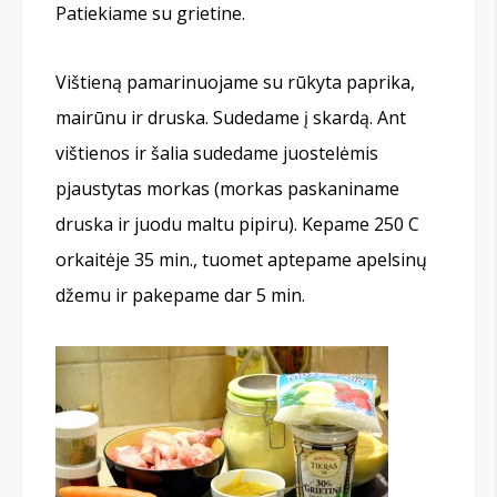
Patiekiame su grietine.
Vištieną pamarinuojame su rūkyta paprika,
mairūnu ir druska. Sudedame į skardą. Ant
vištienos ir šalia sudedame juostelėmis
pjaustytas morkas (morkas paskaniname
druska ir juodu maltu pipiru). Kepame 250 C
orkaitėje 35 min., tuomet aptepame apelsinų
džemu ir pakepame dar 5 min.