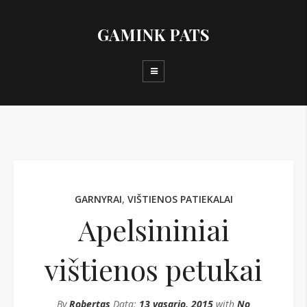
GAMINK PATS
GARNYRAI
,
VIŠTIENOS PATIEKALAI
Apelsininiai
vištienos petukai
By
Robertas
Data:
13 vasario, 2015
with
No