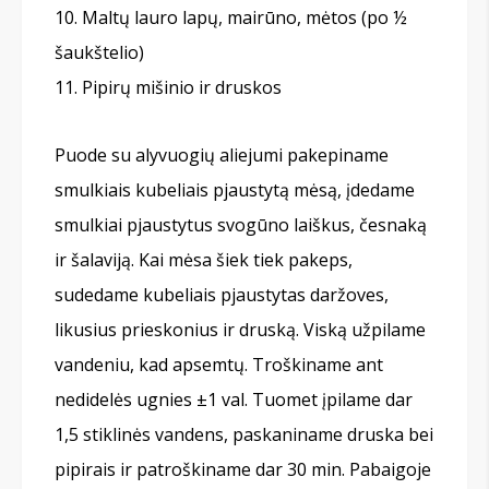
Maltų lauro lapų, mairūno, mėtos (po ½
šaukštelio)
Pipirų mišinio ir druskos
Puode su alyvuogių aliejumi pakepiname
smulkiais kubeliais pjaustytą mėsą, įdedame
smulkiai pjaustytus svogūno laiškus, česnaką
ir šalaviją. Kai mėsa šiek tiek pakeps,
sudedame kubeliais pjaustytas daržoves,
likusius prieskonius ir druską. Viską užpilame
vandeniu, kad apsemtų. Troškiname ant
nedidelės ugnies ±1 val. Tuomet įpilame dar
1,5 stiklinės vandens, paskaniname druska bei
pipirais ir patroškiname dar 30 min. Pabaigoje