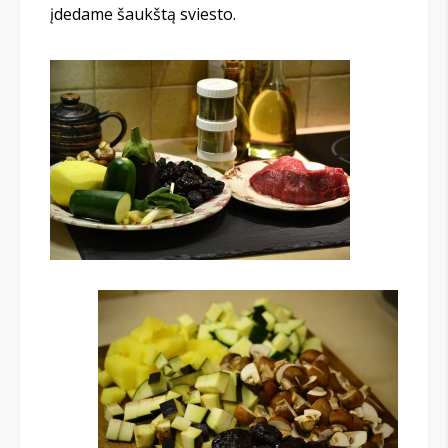
įdedame šaukštą sviesto.