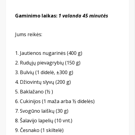
Gaminimo laikas:
1 valanda 45 minut
ės
Jums reikės:
Jautienos nugarinės (400 g)
Rudųjų pievagrybių (150 g)
Bulvių (1 didelė, ±300 g)
Džiovintų slyvų (200 g)
Baklažano (½ )
Cukinijos (1 maža arba ½ didelės)
Svogūno laiškų (30 g)
Šalavijo lapelių (10 vnt.)
Česnako (1 skiltelė)