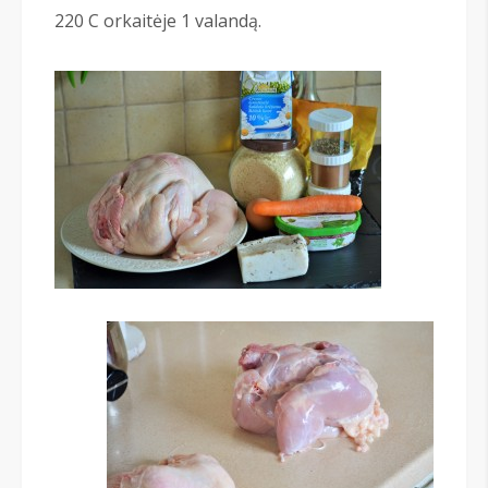
220 С orkaitėje 1 valandą.