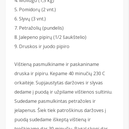
Moliūgo (1,5 kg)
Pomidorų (2 vnt.)
Slyvų (3 vnt.)
Petražolių (pundelis)
Jalepeno pipirų (1/2 šaukštelio)
Druskos ir juodo pipiro
Vištieną pasmulkiname ir paskaniname
druska ir pipiru. Kepame 40 minučių 230 C
orkaitėje. Supjaustytas daržoves ir slyvas
dedame į puodą ir užpilame vištienos sultiniu.
Sudedame pasmulkintas petražoles ir
jelapenus. Šiek tiek patroškinus daržoves į
puodą sudedame iškeptą vištieną ir
troškiname dar 30 minučių. Pagal skonį dar