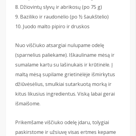
Džiovintų slyvų ir abrikosų (po 75 g)
Baziliko ir raudonėlio (po ½ šaukštelio)
Juodo malto pipiro ir druskos
Nuo viščiuko atsargiai nulupame odelę
(sparnelius paliekame). Iškauliname mėsą ir
sumalame kartu su lašinukais ir krūtinėle. Į
maltą mėsą supilame grietinėlėje išmirkytus
džiūvėsėlius, smulkiai sutarkuotą morką ir
kitus likusius ingredientus. Viską labai gerai
išmaišome.
Prikemšame viščiuko odelę įdaru, tolygiai
paskirstome ir užsiuvę visas ertmes kepame