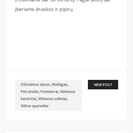
įberiame druskos ir pipirų.
Džiovintos slyvos
,
Moliūgas
,
VIEW POST
Petražolės
,
Pomidorai
,
Vištienos
ketvirčiai
,
Vištienos sultinys
,
Vištos sparneliai