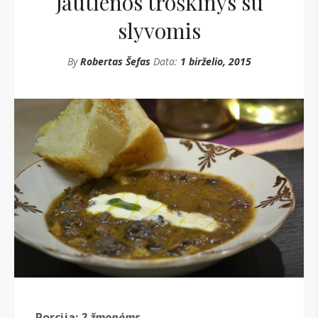
Jautienos troškinys su
slyvomis
By
Robertas Šefas
Data:
1 birželio, 2015
Porcija:
2 žmonėms