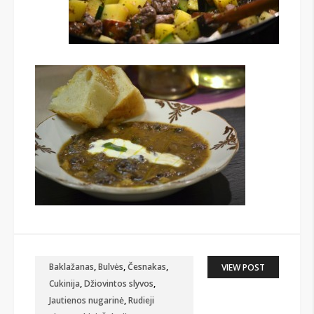
Baklažanas
,
Bulvės
,
Česnakas
,
VIEW POST
Cukinija
,
Džiovintos slyvos
,
Jautienos nugarinė
,
Rudieji