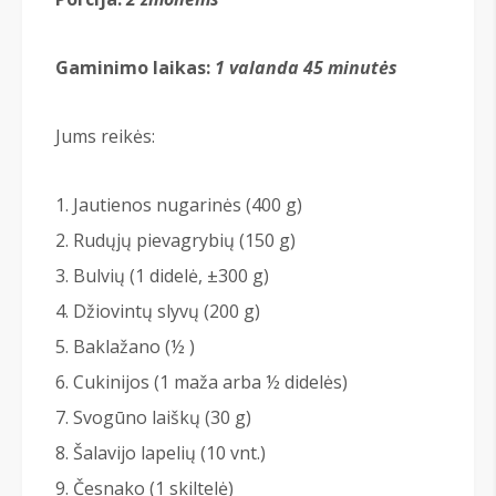
Gaminimo laikas:
1 valanda 45 minut
ės
Jums reikės:
Jautienos nugarinės (400 g)
Rudųjų pievagrybių (150 g)
Bulvių (1 didelė, ±300 g)
Džiovintų slyvų (200 g)
Baklažano (½ )
Cukinijos (1 maža arba ½ didelės)
Svogūno laiškų (30 g)
Šalavijo lapelių (10 vnt.)
Česnako (1 skiltelė)