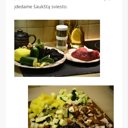
įdedame šaukštą sviesto.