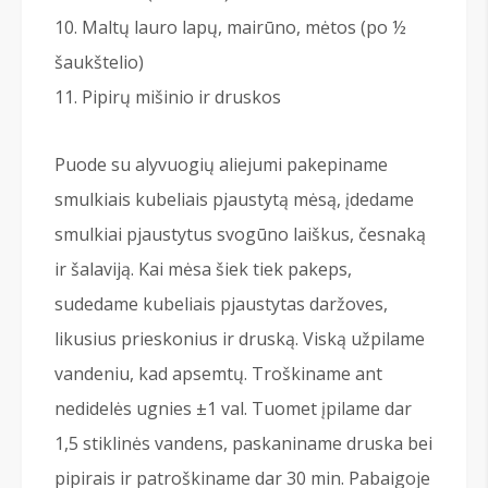
Maltų lauro lapų, mairūno, mėtos (po ½
šaukštelio)
Pipirų mišinio ir druskos
Puode su alyvuogių aliejumi pakepiname
smulkiais kubeliais pjaustytą mėsą, įdedame
smulkiai pjaustytus svogūno laiškus, česnaką
ir šalaviją. Kai mėsa šiek tiek pakeps,
sudedame kubeliais pjaustytas daržoves,
likusius prieskonius ir druską. Viską užpilame
vandeniu, kad apsemtų. Troškiname ant
nedidelės ugnies ±1 val. Tuomet įpilame dar
1,5 stiklinės vandens, paskaniname druska bei
pipirais ir patroškiname dar 30 min. Pabaigoje