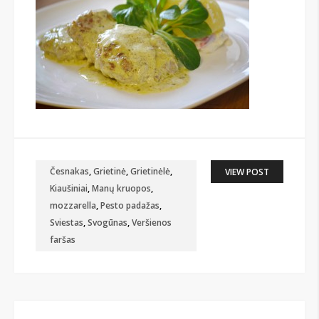
Česnakas
,
Grietinė
,
Grietinėlė
,
VIEW POST
Kiaušiniai
,
Manų kruopos
,
mozzarella
,
Pesto padažas
,
Sviestas
,
Svogūnas
,
Veršienos
faršas