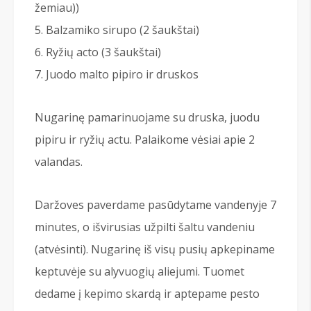
žemiau))
Balzamiko sirupo (2 šaukštai)
Ryžių acto (3 šaukštai)
Juodo malto pipiro ir druskos
Nugarinę pamarinuojame su druska, juodu
pipiru ir ryžių actu. Palaikome vėsiai apie 2
valandas.
Daržoves paverdame pasūdytame vandenyje 7
minutes, o išvirusias užpilti šaltu vandeniu
(atvėsinti). Nugarinę iš visų pusių apkepiname
keptuvėje su alyvuogių aliejumi. Tuomet
dedame į kepimo skardą ir aptepame pesto