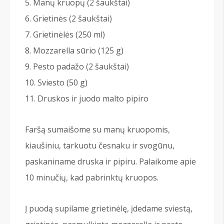
Manų kruopų (2 šaukštai)
Grietinės (2 šaukštai)
Grietinėlės (250 ml)
Mozzarella sūrio (125 g)
Pesto padažo (2 šaukštai)
Sviesto (50 g)
Druskos ir juodo malto pipiro
Faršą sumaišome su manų kruopomis,
kiaušiniu, tarkuotu česnaku ir svogūnu,
paskaniname druska ir pipiru. Palaikome apie
10 minučių, kad pabrinktų kruopos.
Į puodą supilame grietinėlę, įdedame sviestą,