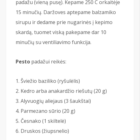
padažu (vieną pusę). Kepame 250 C orkaitėje
15 minučių. Daržoves aptepame balzamiko
sirupu ir dedame prie nugarinės į kepimo
skardą, tuomet viską pakepame dar 10
minučių su ventiliavimo funkcija.
Pesto
padažui reikės:
Šviežio baziliko (ryšulėlis)
Kedro arba anakardžio riešutų (20 g)
Alyvuogių aliejaus (3 šaukštai)
Parmezano sūrio (20 g)
Česnako (1 skiltelė)
Druskos (žiupsnelio)