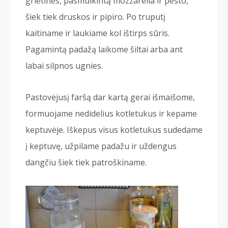
grietinės, pasmulkintą mozzarella ir pesto,
šiek tiek druskos ir pipiro. Po truputį
kaitiname ir laukiame kol ištirps sūris.
Pagamintą padažą laikome šiltai arba ant
labai silpnos ugnies.
Pastovėjusį faršą dar kartą gerai išmaišome,
formuojame nedidelius kotletukus ir kepame
keptuvėje. Iškepus visus kotletukus sudedame
į keptuvę, užpilame padažu ir uždengus
dangčiu šiek tiek patroškiname.