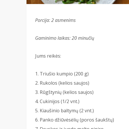
Porcija:
2 asmenims
Gaminimo laikas: 20 minučių
Jums reikės:
Triušio kumpio (200 g)
Rukolos (kelios saujos)
Rūgštynių (kelios saujos)
Cukinijos (1/2 vnt.)
Kiaušinio baltymų (2 vnt.)
Panko džiūvėsėlių (poros šaukštų)
Druskos ir juodo malto pipiro