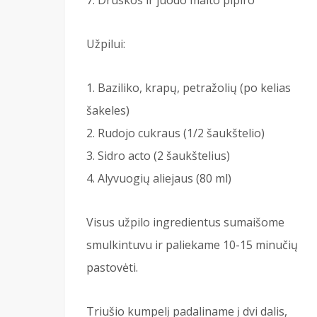
Užpilui:
Baziliko, krapų, petražolių (po kelias
šakeles)
Rudojo cukraus (1/2 šaukštelio)
Sidro acto (2 šaukštelius)
Alyvuogių aliejaus (80 ml)
Visus užpilo ingredientus sumaišome
smulkintuvu ir paliekame 10-15 minučių
pastovėti.
Triušio kumpelį padaliname į dvi dalis,