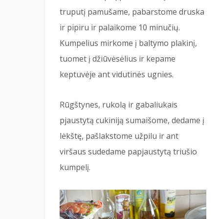
truputį pamušame, pabarstome druska
ir pipiru ir palaikome 10 minučių.
Kumpelius mirkome į baltymo plakinį,
tuomet į džiūvėsėlius ir kepame
keptuvėje ant vidutinės ugnies.
Rūgštynes, rukolą ir gabaliukais
pjaustytą cukiniją sumaišome, dedame į
lėkštę, pašlakstome užpilu ir ant
viršaus sudedame papjaustytą triušio
kumpelį.