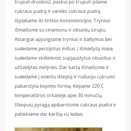
truputi druskos), paskui po truputi pilame
cukraus pudrą ir vanilės cukraus pudrą.
Išplakame iki tirštos konsistencijos. Trynius
išmaišome su cinamonu ir obuolių sirupu.
Atsargiai apjungiame trynius ir baltymus bei
sudedame persijotus miltus. Į išmaišytą masę
sudedame skiltelėmis supjaustytus obuolius ir
užšaldytas mėlynes. Dar kartą išmaišome ir
sudedame į sviestu išteptą ir ruduoju cukrumi
pabarstyta kepimo formą. Kepame 220 C
temperatūros orkaitėje apie 30 minučių.
Iškepusį pyragą apibarstome cukraus pudra ir
patiekiame dar karštą su ledais.