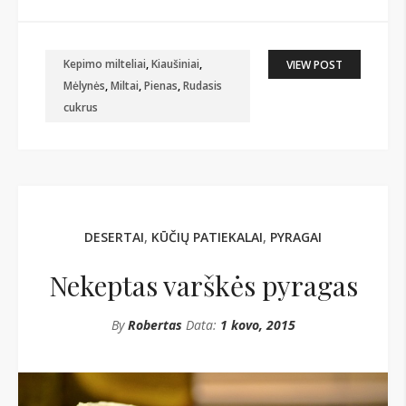
Kepimo milteliai
,
Kiaušiniai
,
VIEW POST
Mėlynės
,
Miltai
,
Pienas
,
Rudasis
cukrus
DESERTAI
,
KŪČIŲ PATIEKALAI
,
PYRAGAI
Nekeptas varškės pyragas
By
Robertas
Data:
1 kovo, 2015