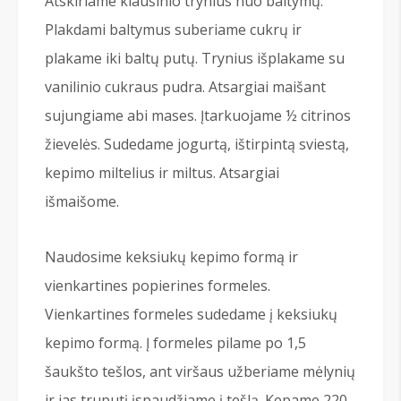
Atskiriame kiaušinio trynius nuo baltymų.
Plakdami baltymus suberiame cukrų ir
plakame iki baltų putų. Trynius išplakame su
vanilinio cukraus pudra. Atsargiai maišant
sujungiame abi mases. Įtarkuojame ½ citrinos
žievelės. Sudedame jogurtą, ištirpintą sviestą,
kepimo miltelius ir miltus. Atsargiai
išmaišome.
Naudosime keksiukų kepimo formą ir
vienkartines popierines formeles.
Vienkartines formeles sudedame į keksiukų
kepimo formą. Į formeles pilame po 1,5
šaukšto tešlos, ant viršaus užberiame mėlynių
ir jas truputį įspaudžiame į tešlą. Kepame 220