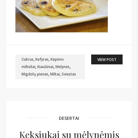
Cukrus
,
Kefyras
,
Kepimo
VIEW POST
milteliai
,
Kiaušiniai
,
Mėlynės
,
Migdolų pienas
,
Miltai
,
Sviestas
DESERTAI
Keksiukai su mėlynėmis