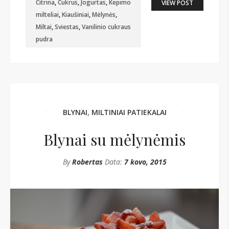
Citrina
,
Cukrus
,
Jogurtas
,
Kepimo
VIEW POST
milteliai
,
Kiaušiniai
,
Mėlynės
,
Miltai
,
Sviestas
,
Vanilinio cukraus
pudra
BLYNAI
,
MILTINIAI PATIEKALAI
Blynai su mėlynėmis
By
Robertas
Data:
7 kovo, 2015