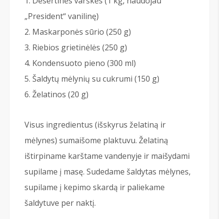
Desertinės varškės (1 kg, naudojau
„President“ vanilinę)
Maskarponės sūrio (250 g)
Riebios grietinėlės (250 g)
Kondensuoto pieno (300 ml)
Šaldytų mėlynių su cukrumi (150 g)
Želatinos (20 g)
Visus ingredientus (išskyrus želatiną ir
mėlynes) sumaišome plaktuvu. Želatiną
ištirpiname karštame vandenyje ir maišydami
supilame į masę. Sudedame šaldytas mėlynes,
supilame į kepimo skardą ir paliekame
šaldytuve per naktį.