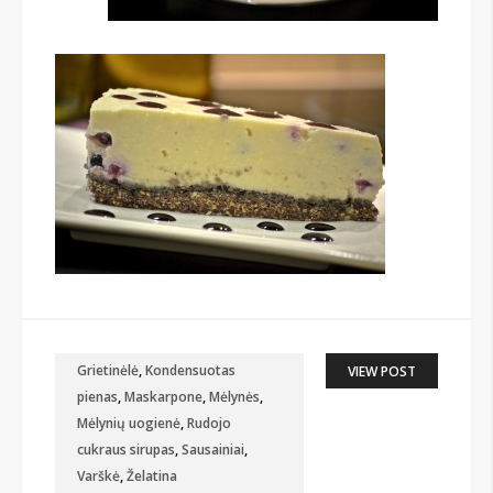
Grietinėlė
,
Kondensuotas
VIEW POST
pienas
,
Maskarpone
,
Mėlynės
,
Mėlynių uogienė
,
Rudojo
cukraus sirupas
,
Sausainiai
,
Varškė
,
Želatina