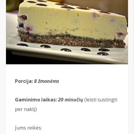
Porcija:
8 žmonėms
Gaminimo laikas:
20 minučių
(leisti sustingti
per naktį)
Jums reikės: