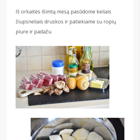
Iš orkaitės išimtą mėsą pasūdome keliais
žiupsneliais druskos ir patiekiame su ropių
piure ir padažu.