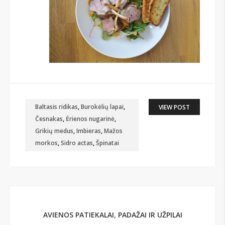
Baltasis ridikas
,
Burokėlių lapai
,
VIEW POST
Česnakas
,
Ėrienos nugarinė
,
Grikių medus
,
Imbieras
,
Mažos
morkos
,
Sidro actas
,
Špinatai
AVIENOS PATIEKALAI
,
PADAŽAI IR UŽPILAI