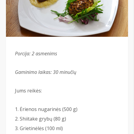
Porcija: 2 asmenims
Gaminimo laikas:
30 min
učių
Jums reikės:
Ėrienos nugarinės (500 g)
Shiitake grybų (80 g)
Grietinėlės (100 ml)