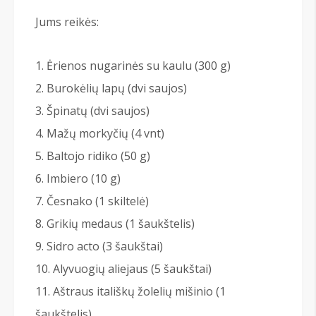
Jums reikės:
Ėrienos nugarinės su kaulu (300 g)
Burokėlių lapų (dvi saujos)
Špinatų (dvi saujos)
Mažų morkyčių (4 vnt)
Baltojo ridiko (50 g)
Imbiero (10 g)
Česnako (1 skiltelė)
Grikių medaus (1 šaukštelis)
Sidro acto (3 šaukštai)
Alyvuogių aliejaus (5 šaukštai)
Aštraus itališkų žolelių mišinio (1
šaukštelis)