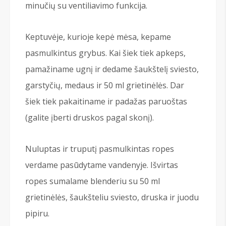
minučių su ventiliavimo funkcija.
Keptuvėje, kurioje kepė mėsa, kepame
pasmulkintus grybus. Kai šiek tiek apkeps,
pamažiname ugnį ir dedame šaukštelį sviesto,
garstyčių, medaus ir 50 ml grietinėlės. Dar
šiek tiek pakaitiname ir padažas paruoštas
(galite įberti druskos pagal skonį).
Nuluptas ir truputį pasmulkintas ropes
verdame pasūdytame vandenyje. Išvirtas
ropes sumalame blenderiu su 50 ml
grietinėlės, šaukšteliu sviesto, druska ir juodu
pipiru.