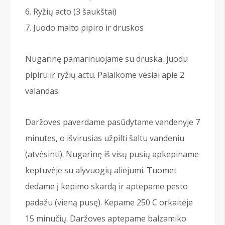
Ryžių acto (3 šaukštai)
Juodo malto pipiro ir druskos
Nugarinę pamarinuojame su druska, juodu
pipiru ir ryžių actu. Palaikome vėsiai apie 2
valandas.
Daržoves paverdame pasūdytame vandenyje 7
minutes, o išvirusias užpilti šaltu vandeniu
(atvėsinti). Nugarinę iš visų pusių apkepiname
keptuvėje su alyvuogių aliejumi. Tuomet
dedame į kepimo skardą ir aptepame pesto
padažu (vieną pusę). Kepame 250 C orkaitėje
15 minučių. Daržoves aptepame balzamiko