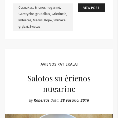
Česnakas
,
Ėrienos nugarinė
,
VIEW POST
Garstyčios grūdeliais
,
Grietinėlė
,
Imbieras
,
Medus
,
Ropė
,
Shiitake
grybai
,
Svietas
AVIENOS PATIEKALAI
Salotos su ėrienos
nugarine
By
Robertas
Data:
28 vasario, 2016