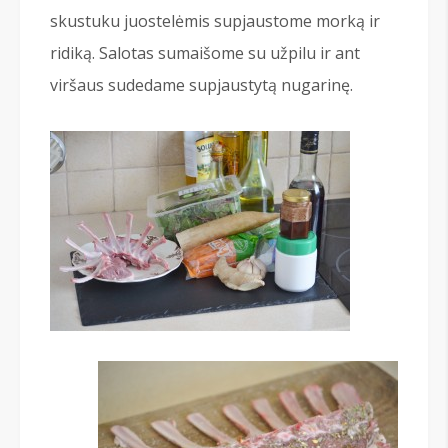
skustuku juostelėmis supjaustome morką ir
ridiką. Salotas sumaišome su užpilu ir ant
viršaus sudedame supjaustytą nugarinę.