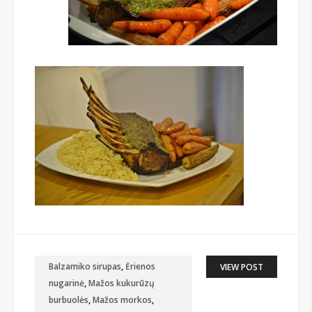
Balzamiko sirupas
,
Ėrienos
VIEW POST
nugarinė
,
Mažos kukurūzų
burbuolės
,
Mažos morkos
,