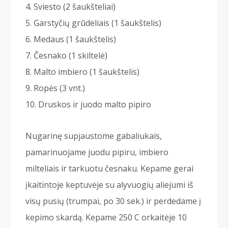
Sviesto (2 šaukšteliai)
Garstyčių grūdeliais (1 šaukštelis)
Medaus (1 šaukštelis)
Česnako (1 skiltelė)
Malto imbiero (1 šaukštelis)
Ropės (3 vnt.)
Druskos ir juodo malto pipiro
Nugarinę supjaustome gabaliukais,
pamarinuojame juodu pipiru, imbiero
milteliais ir tarkuotu česnaku. Kepame gerai
įkaitintoje keptuvėje su alyvuogių aliejumi iš
visų pusių (trumpai, po 30 sek.) ir perdedame į
kepimo skardą. Kepame 250 C orkaitėje 10