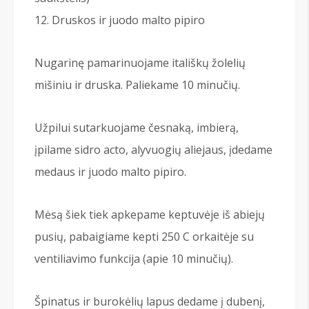
Druskos ir juodo malto pipiro
Nugarinę pamarinuojame itališkų žolelių
mišiniu ir druska. Paliekame 10 minučių.
Užpilui sutarkuojame česnaką, imbierą,
įpilame sidro acto, alyvuogių aliejaus, įdedame
medaus ir juodo malto pipiro.
Mėsą šiek tiek apkepame keptuvėje iš abiejų
pusių, pabaigiame kepti 250 С orkaitėje su
ventiliavimo funkcija (apie 10 minučių).
Špinatus ir burokėlių lapus dedame į dubenį,