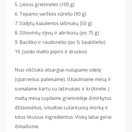
Liesos grietinėlės (100 g)
Tepamo varškės sūrelio (90 g)
Sūdytų kiaulienos lašinukų (50 g)
Džiovintų slyvų ir abrikosų (po 75 g)
Baziliko ir raudonėlio (po ½ šaukštelio)
Juodo malto pipiro ir druskos
Nuo viščiuko atsargiai nulupame odelę
(sparnelius paliekame). Iškauliname mėsą ir
sumalame kartu su lašinukais ir krūtinėle. Į
maltą mėsą supilame grietinėlėje išmirkytus
džiūvėsėlius, smulkiai sutarkuotą morką ir
kitus likusius ingredientus. Viską labai gerai
išmaišome.