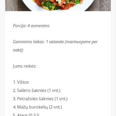
Porcija: 4
asmenims
Gaminimo laikas: 1 valanda (marinuojame per
naktį)
Jums reikės:
Vištos
Saliero šaknies (1 vnt.)
Petražolės šaknies (1 vnt.)
Mažų burokėlių (2 vnt.)
Alaus (0,3 l)