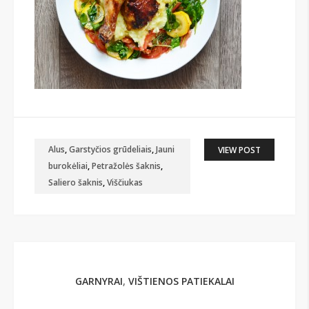
Alus
,
Garstyčios grūdeliais
,
Jauni
VIEW POST
burokėliai
,
Petražolės šaknis
,
Saliero šaknis
,
Viščiukas
GARNYRAI
,
VIŠTIENOS PATIEKALAI