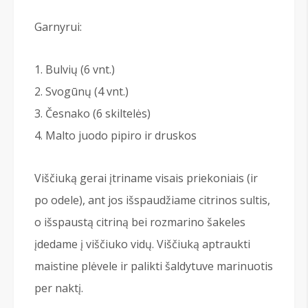
Garnyrui:
Bulvių (6 vnt.)
Svogūnų (4 vnt.)
Česnako (6 skiltelės)
Malto juodo pipiro ir druskos
Viščiuką gerai įtriname visais priekoniais (ir
po odele), ant jos išspaudžiame citrinos sultis,
o išspaustą citriną bei rozmarino šakeles
įdedame į viščiuko vidų. Viščiuką aptraukti
maistine plėvele ir palikti šaldytuve marinuotis
per naktį.