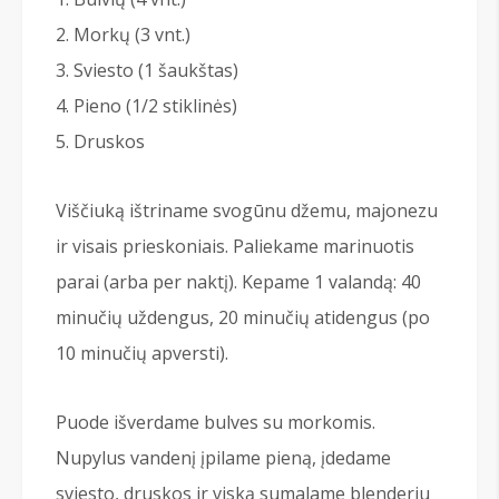
Morkų (3 vnt.)
Sviesto (1 šaukštas)
Pieno (1/2 stiklinės)
Druskos
Viščiuką ištriname svogūnu džemu, majonezu
ir visais prieskoniais. Paliekame marinuotis
parai (arba per naktį). Kepame 1 valandą: 40
minučių uždengus, 20 minučių atidengus (po
10 minučių apversti).
Puode išverdame bulves su morkomis.
Nupylus vandenį įpilame pieną, įdedame
sviesto, druskos ir viską sumalame blenderiu