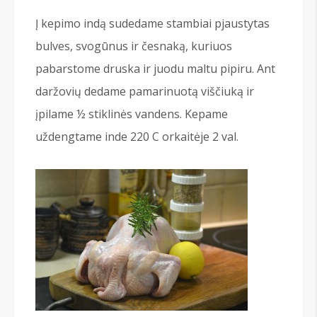
Į kepimo indą sudedame stambiai pjaustytas
bulves, svogūnus ir česnaką, kuriuos
pabarstome druska ir juodu maltu pipiru. Ant
daržovių dedame pamarinuotą viščiuką ir
įpilame ½ stiklinės vandens. Kepame
uždengtame inde 220 C orkaitėje 2 val.