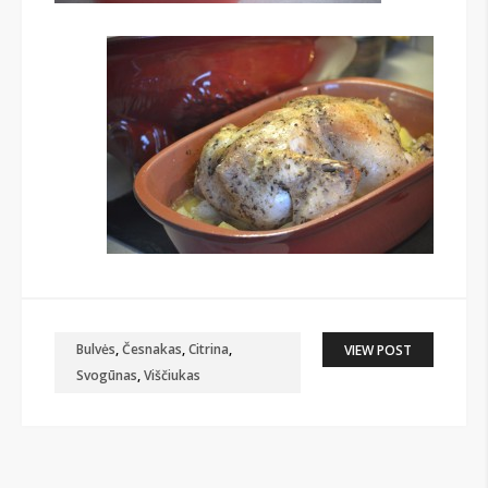
Bulvės
,
Česnakas
,
Citrina
,
VIEW POST
Svogūnas
,
Viščiukas