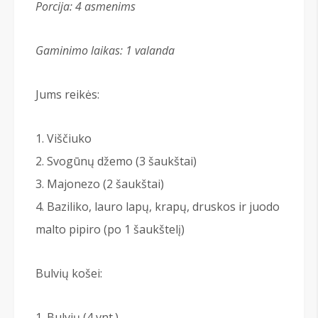
Porcija: 4
asmenims
Gaminimo laikas: 1 valanda
Jums reikės:
Viščiuko
Svogūnų džemo (3 šaukštai)
Majonezo (2 šaukštai)
Baziliko, lauro lapų, krapų, druskos ir juodo
malto pipiro (po 1 šaukštelį)
Bulvių košei:
Bulvių (4 vnt.)