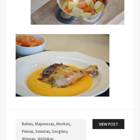
Bulvės
,
Majonezas
,
Morkos
,
VIEW POST
Pienas
,
Sviestas
,
Svogūnų
džemas
,
Viščiukas