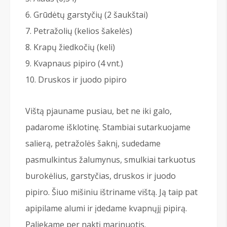
Grūdėtų garstyčių (2 šaukštai)
Petražolių (kelios šakelės)
Krapų žiedkočių (keli)
Kvapnaus pipiro (4 vnt.)
Druskos ir juodo pipiro
Vištą pjauname pusiau, bet ne iki galo,
padarome išklotinę. Stambiai sutarkuojame
salierą, petražolės šaknį, sudedame
pasmulkintus žalumynus, smulkiai tarkuotus
burokėlius, garstyčias, druskos ir juodo
pipiro. Šiuo mišiniu ištriname vištą. Ją taip pat
apipilame alumi ir įdedame kvapnųjį pipirą.
Paliekame per naktį marinuotis.