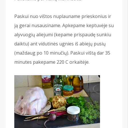
Paskui nuo vištos nuplauname prieskonius ir
ją gerai nusausiname. Apkepame keptuvėje su
alyvuogių aliejumi (kepame prispaudę sunkiu
daiktu) ant vidutinės ugnies iš abiejų pusių
(maždaug po 10 minučių). Paskui vištą dar 35
minutes pakepame 220 С orkaitėje.