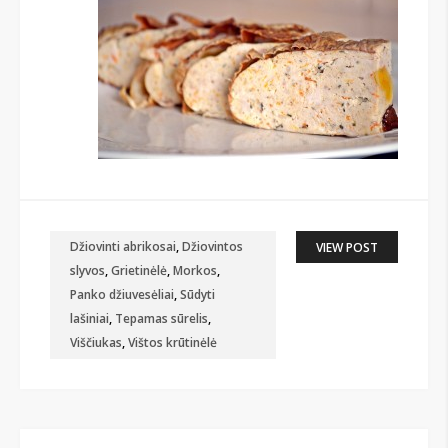
Džiovinti abrikosai
,
Džiovintos
VIEW POST
slyvos
,
Grietinėlė
,
Morkos
,
Panko džiuvesėliai
,
Sūdyti
lašiniai
,
Tepamas sūrelis
,
Viščiukas
,
Vištos krūtinėlė