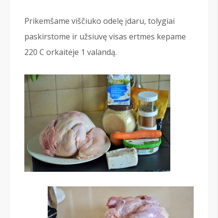
Prikemšame viščiuko odelę įdaru, tolygiai
paskirstome ir užsiuvę visas ertmes kepame
220 С orkaitėje 1 valandą.