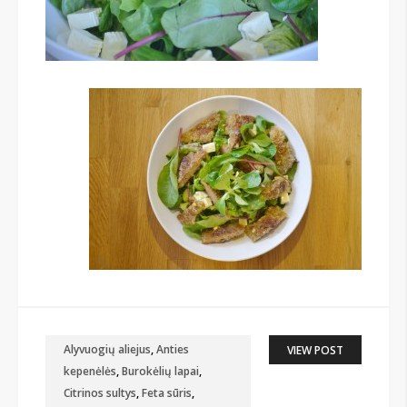
Alyvuogių aliejus
,
Anties
VIEW POST
kepenėlės
,
Burokėlių lapai
,
Citrinos sultys
,
Feta sūris
,