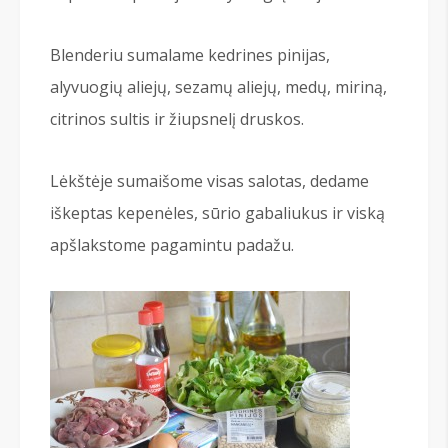
Blenderiu sumalame kedrines pinijas,
alyvuogių aliejų, sezamų aliejų, medų, miriną,
citrinos sultis ir žiupsnelį druskos.
Lėkštėje sumaišome visas salotas, dedame
iškeptas kepenėles, sūrio gabaliukus ir viską
apšlakstome pagamintu padažu.