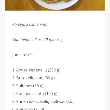
Porcija: 2 asmenims
Gaminimo laikas: 20 minučių
Jums reikės:
Anties kepenėlių (250 g)
Burokėlių lapų (30 g)
Sultenės (30 g)
Romane salotų (100 g)
Panko džiūvesėlių (keli šaukštai)
Kiaušinio (1 vnt.)