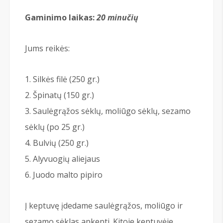
Gaminimo laikas:
20 minučių
Jums reikės:
Silkės filė (250 gr.)
Špinatų (150 gr.)
Saulėgrąžos sėklų, moliūgo sėklų, sezamo
sėklų (po 25 gr.)
Bulvių (250 gr.)
Alyvuogių aliejaus
Juodo malto pipiro
Į keptuvę įdedame saulėgrąžos, moliūgo ir
sezamo sėklas apkepti. Kitoje keptuvėje