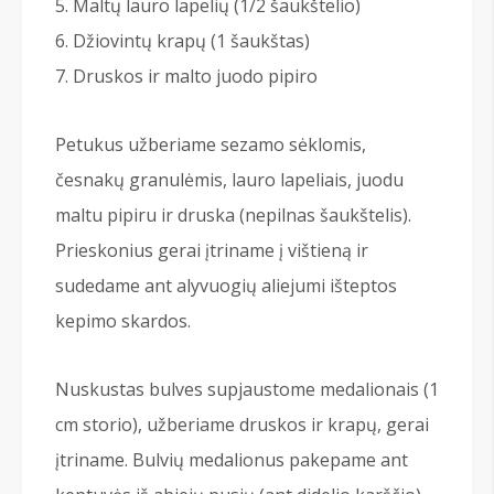
Maltų lauro lapelių (1/2 šaukštelio)
Džiovintų krapų (1 šaukštas)
Druskos ir malto juodo pipiro
Petukus užberiame sezamo sėklomis,
česnakų granulėmis, lauro lapeliais, juodu
maltu pipiru ir druska (nepilnas šaukštelis).
Prieskonius gerai įtriname į vištieną ir
sudedame ant alyvuogių aliejumi išteptos
kepimo skardos.
Nuskustas bulves supjaustome medalionais (1
cm storio), užberiame druskos ir krapų, gerai
įtriname. Bulvių medalionus pakepame ant