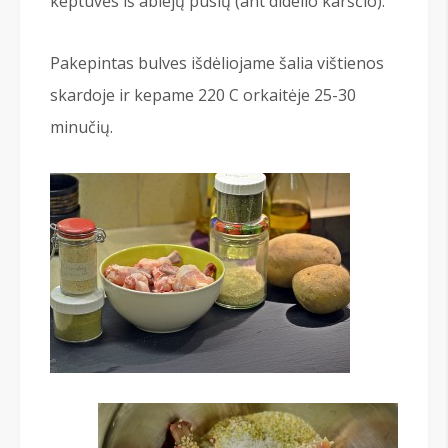
keptuvės iš abiejų pusių (ant didelio karščio).
Pakepintas bulves išdėliojame šalia vištienos
skardoje ir kepame 220 C orkaitėje 25-30
minučių.