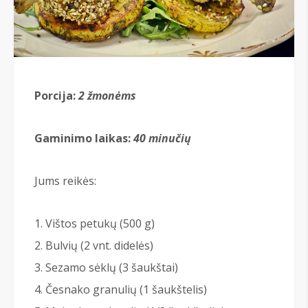
Porcija:
2 žmonėms
Gaminimo laikas:
40 minučių
Jums reikės:
Vištos petukų (500 g)
Bulvių (2 vnt. didelės)
Sezamo sėklų (3 šaukštai)
Česnako granulių (1 šaukštelis)