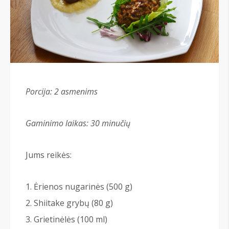
Porcija: 2 asmenims
Gaminimo laikas:
30 min
učių
Jums reikės:
Ėrienos nugarinės (500 g)
Shiitake grybų (80 g)
Grietinėlės (100 ml)