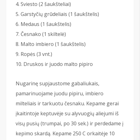
Sviesto (2 šaukšteliai)
Garstyčių grūdeliais (1 šaukštelis)
Medaus (1 šaukštelis)
Česnako (1 skiltelė)
Malto imbiero (1 šaukštelis)
Ropės (3 vnt.)
Druskos ir juodo malto pipiro
Nugarinę supjaustome gabaliukais,
pamarinuojame juodu pipiru, imbiero
milteliais ir tarkuotu česnaku. Kepame gerai
įkaitintoje keptuvėje su alyvuogių aliejumi iš
visų pusių (trumpai, po 30 sek.) ir perdedame į
kepimo skardą. Kepame 250 C orkaitėje 10