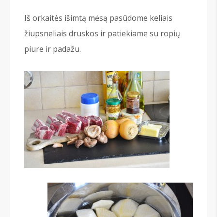
Iš orkaitės išimtą mėsą pasūdome keliais
žiupsneliais druskos ir patiekiame su ropių
piure ir padažu.