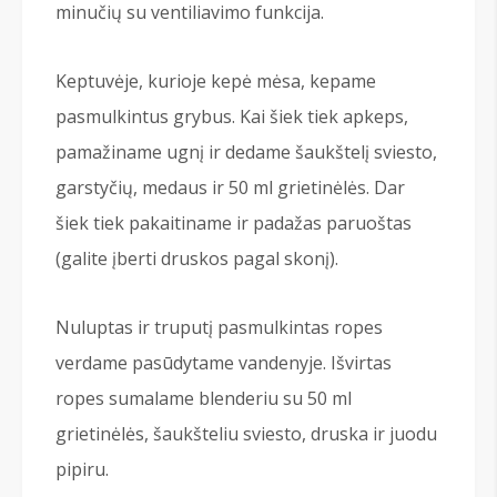
minučių su ventiliavimo funkcija.
Keptuvėje, kurioje kepė mėsa, kepame
pasmulkintus grybus. Kai šiek tiek apkeps,
pamažiname ugnį ir dedame šaukštelį sviesto,
garstyčių, medaus ir 50 ml grietinėlės. Dar
šiek tiek pakaitiname ir padažas paruoštas
(galite įberti druskos pagal skonį).
Nuluptas ir truputį pasmulkintas ropes
verdame pasūdytame vandenyje. Išvirtas
ropes sumalame blenderiu su 50 ml
grietinėlės, šaukšteliu sviesto, druska ir juodu
pipiru.