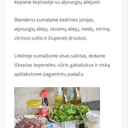
kepame keptuvėje su alyvuogių aliejumi.
Blenderiu sumalame kedrines pinijas,
alyvuogių aliejų, sezamų aliejų, medų, miriną,
citrinos sultis ir žiupsnelį druskos.
Lėkštėje sumaišome visas salotas, dedame
iškeptas kepenėles, sūrio gabaliukus ir viską
apšlakstome pagamintu padažu.