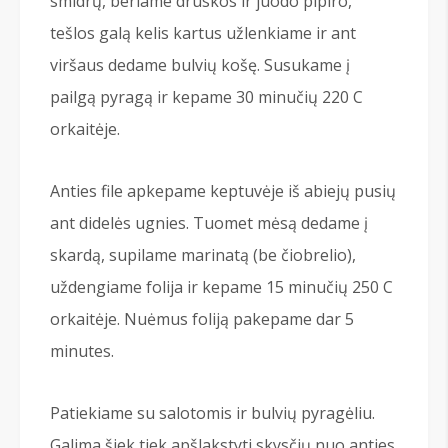
smidrų, beriame druskos ir juodo pipiro,
tešlos galą kelis kartus užlenkiame ir ant
viršaus dedame bulvių košę. Susukame į
pailgą pyragą ir kepame 30 minučių 220 C
orkaitėje.
Anties file apkepame keptuvėje iš abiejų pusių
ant didelės ugnies. Tuomet mėsą dedame į
skardą, supilame marinatą (be čiobrelio),
uždengiame folija ir kepame 15 minučių 250 C
orkaitėje. Nuėmus foliją pakepame dar 5
minutes.
Patiekiame su salotomis ir bulvių pyragėliu.
Galima šiek tiek apšlakstyti skysčių nuo anties