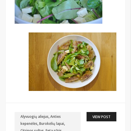
Alyvuogių aliejus
,
Anties
VIEW POST
kepenėlės
,
Burokėlių lapai
,
Citrinos sultys
,
Feta sūris
,