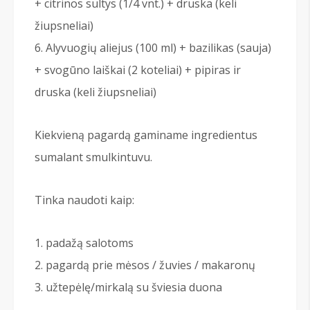
+ citrinos sultys (1/4 vnt.) + druska (keli
žiupsneliai)
Alyvuogių aliejus (100 ml) + bazilikas (sauja)
+ svogūno laiškai (2 koteliai) + pipiras ir
druska (keli žiupsneliai)
Kiekvieną pagardą gaminame ingredientus
sumalant smulkintuvu.
Tinka naudoti kaip:
padažą salotoms
pagardą prie mėsos / žuvies / makaronų
užtepėlę/mirkalą su šviesia duona