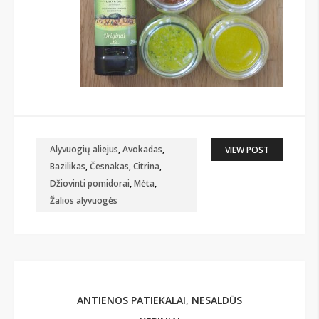
Alyvuogių aliejus
,
Avokadas
,
VIEW POST
Bazilikas
,
Česnakas
,
Citrina
,
Džiovinti pomidorai
,
Mėta
,
Žalios alyvuogės
ANTIENOS PATIEKALAI
,
NESALDŪS