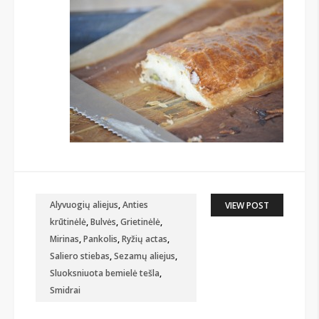
Alyvuogių aliejus
,
Anties
VIEW POST
krūtinėlė
,
Bulvės
,
Grietinėlė
,
Mirinas
,
Pankolis
,
Ryžių actas
,
Saliero stiebas
,
Sezamų aliejus
,
Sluoksniuota bemielė tešla
,
Smidrai