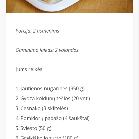
Porcija: 2 asmenims
Gaminimo laikas: 2 valandos
Jums reikės:
Jautienos nugarinės (350 g)
Gyoza koldūnų tešlos (20 vnt.)
Česnako (3 skiltelės)
Pomidorų padažo (4 šaukštai)
Sviesto (50 g)
Graikiško jogurto (180 g)