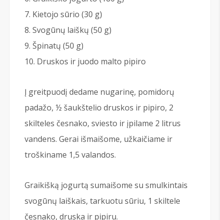
Kietojo sūrio (30 g)
Svogūnų laiškų (50 g)
Špinatų (50 g)
Druskos ir juodo malto pipiro
Į greitpuodį dedame nugarinę, pomidorų
padažo, ½ šaukštelio druskos ir pipiro, 2
skilteles česnako, sviesto ir įpilame 2 litrus
vandens. Gerai išmaišome, užkaičiame ir
troškiname 1,5 valandos.
Graikišką jogurtą sumaišome su smulkintais
svogūnų laiškais, tarkuotu sūriu, 1 skiltele
česnako, druska ir pipiru.