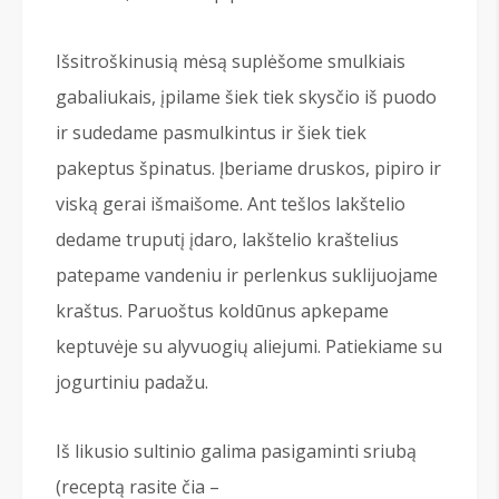
Išsitroškinusią mėsą suplėšome smulkiais
gabaliukais, įpilame šiek tiek skysčio iš puodo
ir sudedame pasmulkintus ir šiek tiek
pakeptus špinatus. Įberiame druskos, pipiro ir
viską gerai išmaišome. Ant tešlos lakštelio
dedame truputį įdaro, lakštelio kraštelius
patepame vandeniu ir perlenkus suklijuojame
kraštus. Paruoštus koldūnus apkepame
keptuvėje su alyvuogių aliejumi. Patiekiame su
jogurtiniu padažu.
Iš likusio sultinio galima pasigaminti sriubą
(receptą rasite čia –