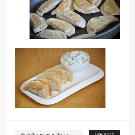
Graikiškas jogurtas
,
Gyoza
VIEW POST