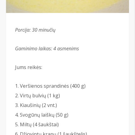
Porcija: 30 minučių
Gaminimo laikas: 4 asmenims
Jums reikės:
Veršienos sprandinės (400 g)
Virtų bulvių (1 kg)
Kiaušinių (2 vnt.)
Svogūnų laiškų (50 g)
Miltų (4 šaukštai)
Džiovintų krapų (1 šaukštelis)