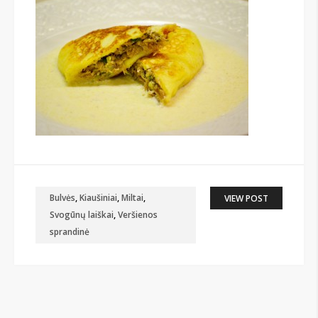
Bulvės
,
Kiaušiniai
,
Miltai
,
VIEW POST
Svogūnų laiškai
,
Veršienos
sprandinė