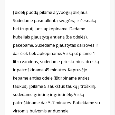
Į didelį puodą pilame alyvuogių aliejaus.
Sudedame pasmulkintą svogūną ir česnaką
bei truputį juos apkepiname. Dedame
kubeliais pjaustytą antieną (be odelės),
pakepame. Sudedame pjaustytas daržoves ir
dar šiek tiek apkepiname. Viską užpilame 1
litru vandens, sudedame prieskonius, druską
ir patroškiname 45 minutes. Keptuvėje
kepame anties odelę (ištirpiname anties
taukus). Įpilame 5 šaukštus taukų į troškinį,
sudedame grietinę ir grietinėlę. Viską
patroškiname dar 5-7 minutes. Patiekiame su
virtomis bulvėmis ar duonele.