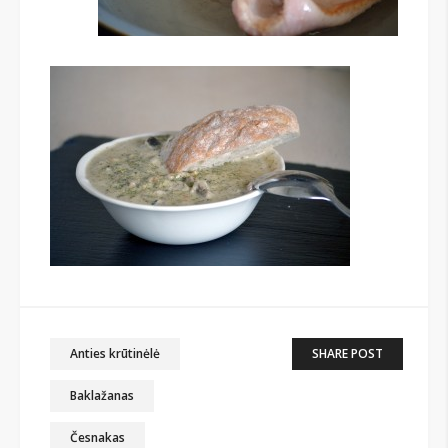
Anties krūtinėlė
SHARE POST
Baklažanas
Česnakas